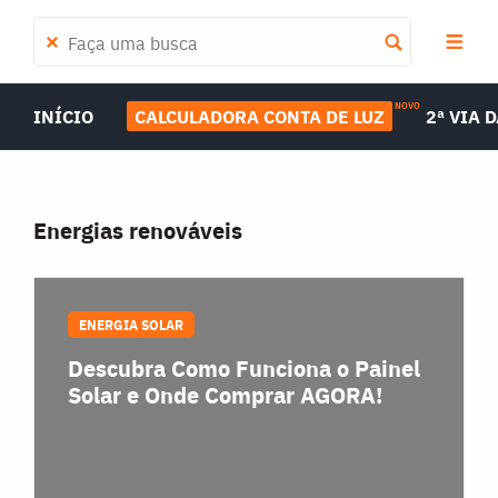
NOVO
INÍCIO
CALCULADORA CONTA DE LUZ
2ª VIA 
Energias renováveis
ENERGIA SOLAR
Descubra Como Funciona o Painel
Solar e Onde Comprar AGORA!